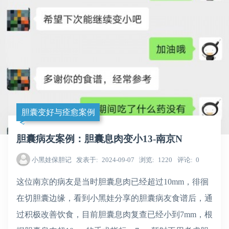
胆囊变好与痊愈案例
胆囊病友案例：胆囊息肉变小13-南京N
小黑娃保胆记
发表于
2024-09-07
浏览
1220
评论
0
这位南京的病友是当时胆囊息肉已经超过10mm，徘徊
在切胆囊边缘，看到小黑娃分享的胆囊病友食谱后，通
过积极改善饮食，目前胆囊息肉复查已经小到7mm，根