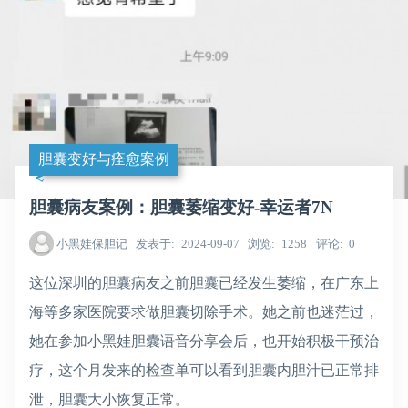
胆囊变好与痊愈案例
胆囊病友案例：胆囊萎缩变好-幸运者7N
小黑娃保胆记
发表于
2024-09-07
浏览
1258
评论
0
这位深圳的胆囊病友之前胆囊已经发生萎缩，在广东上
海等多家医院要求做胆囊切除手术。她之前也迷茫过，
她在参加小黑娃胆囊语音分享会后，也开始积极干预治
疗，这个月发来的检查单可以看到胆囊内胆汁已正常排
泄，胆囊大小恢复正常。