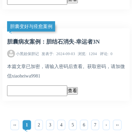
胆囊变好与痊愈案例
胆囊病友案例：胆结石消失-幸运者3N
小黑娃保胆记
发表于
2024-09-03
浏览
1204
评论
0
本篇文章已加密，请输入密码后查看。获取密码，请加微
信xiaoheiwa9981
‹‹
1
2
3
4
5
6
7
›
››