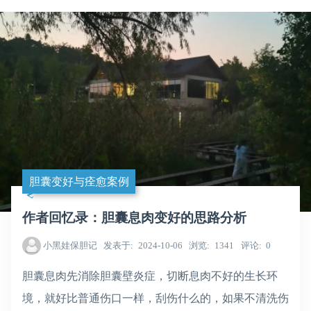
胆囊变好与痊愈案例
作者回忆录：胆囊息肉变好的思路分析
小黑娃保胆记
发表于
2024-10-06
浏览
1341
评论
0
胆囊息肉先消除胆囊壁炎症，切断息肉不好的生长环
境，就好比普通伤口一样，刮伤什么的，如果不清洗伤