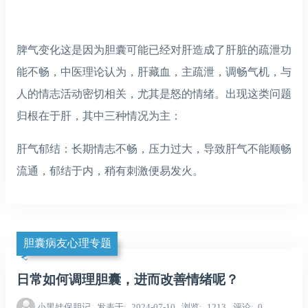
脾气变化这是因为胆囊可能已经对肝造成了肝脏的疏泄功
能不畅，中医理论认为，肝藏血，主疏泄，调畅气机，与
人的情志活动密切相关，尤其是怒的情绪。出现这类问题
归根在于肝，其中三种情况为主：
肝气郁结：长期情志不畅，压力过大，导致肝气不能顺畅
流通，郁结于内，稍有刺激便易发火。
胆囊病友心理专题
日常如何调理胆囊，进而改善情绪呢？
小黑娃保胆记
发表于
2024-07-10
浏览
1213
评论
0