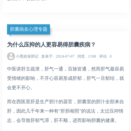
胆囊病友心理专题
为什么压抑的人更容易得胆囊疾病？
小黑娃保胆记
发表于
2024-07-07
浏览
1198
评论
0
中医讲肝主疏泄，肝气一通，百脉皆通，然而肝气最容易
受情绪的影响，不开心容易形成肝郁，肝气一旦郁结，就
会更不开心。
而在西医里肝是生产胆汁的器官，胆囊里的胆汁全部来自
肝，因此几千年来一种有“肝胆相照”的说法，太过压抑情
志，会导致肝郁气滞，肝不顺，进而影响胆囊的健康。