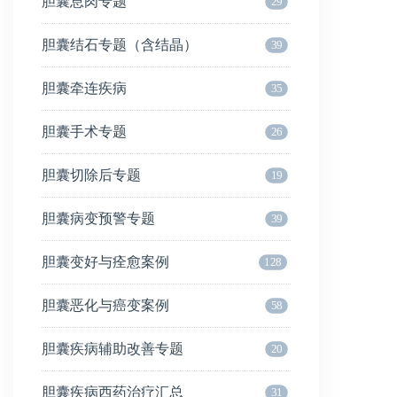
胆囊息肉专题
29
胆囊结石专题（含结晶）
39
胆囊牵连疾病
35
胆囊手术专题
26
胆囊切除后专题
19
胆囊病变预警专题
39
胆囊变好与痊愈案例
128
胆囊恶化与癌变案例
58
胆囊疾病辅助改善专题
20
胆囊疾病西药治疗汇总
31