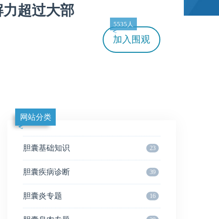
解力超过大部
5535人
加入
围观
网站分类
胆囊基础知识
23
胆囊疾病诊断
39
胆囊炎专题
16