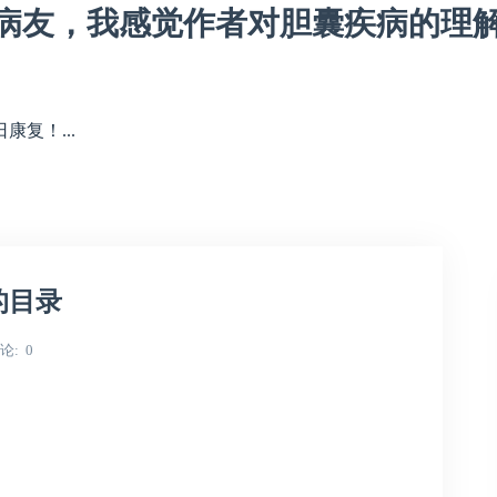
病友，我感觉作者对胆囊疾病的理
复！...
的目录
论
0