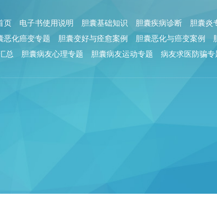
回首页
电子书使用说明
胆囊基础知识
胆囊疾病诊断
胆囊炎
囊恶化癌变专题
胆囊变好与痊愈案例
胆囊恶化与癌变案例
汇总
胆囊病友心理专题
胆囊病友运动专题
病友求医防骗专