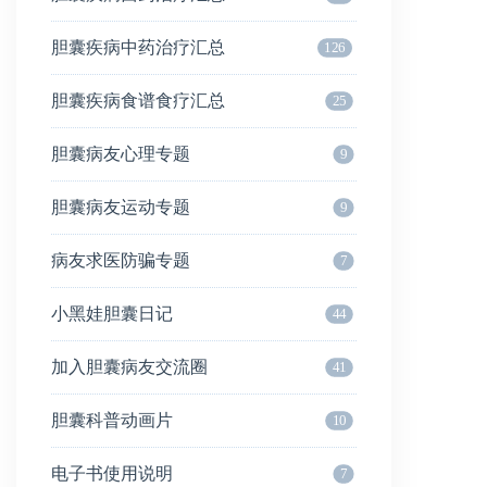
胆囊疾病中药治疗汇总
126
胆囊疾病食谱食疗汇总
25
胆囊病友心理专题
9
胆囊病友运动专题
9
病友求医防骗专题
7
小黑娃胆囊日记
44
加入胆囊病友交流圈
41
胆囊科普动画片
10
电子书使用说明
7