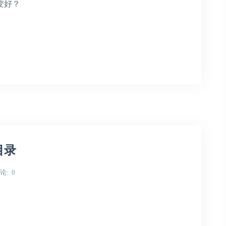
变好？
目录
论
0