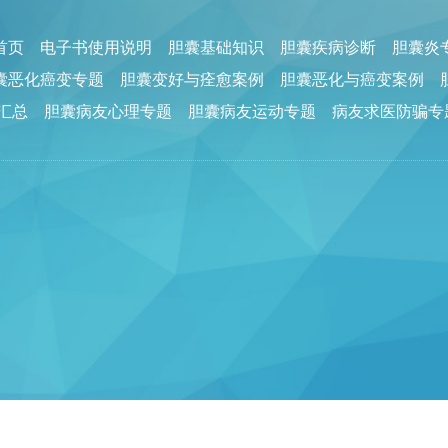
回首页
电子书使用说明
胆囊基础知识
胆囊疾病诊断
胆囊炎
囊恶化癌变专题
胆囊变好与痊愈案例
胆囊恶化与癌变案例
汇总
胆囊病友心理专题
胆囊病友运动专题
病友求医防骗专