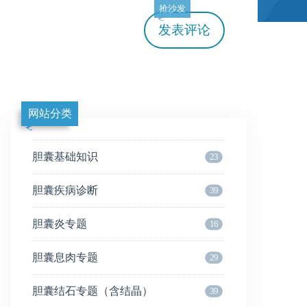
抢沙发
发表评论
网站分类
胆囊基础知识
23
胆囊疾病诊断
39
胆囊炎专题
16
胆囊息肉专题
29
胆囊结石专题（含结晶）
39