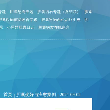
专题
胆囊息肉专题
胆囊结石专题（含结晶）
胆
搜索
胆囊疾病辅助改善专题
胆囊疾病西药治疗汇总
胆
题
小黑娃胆囊日记
胆囊病友在线留言
首页
胆囊变好与痊愈案例
2024-09-02
|
|