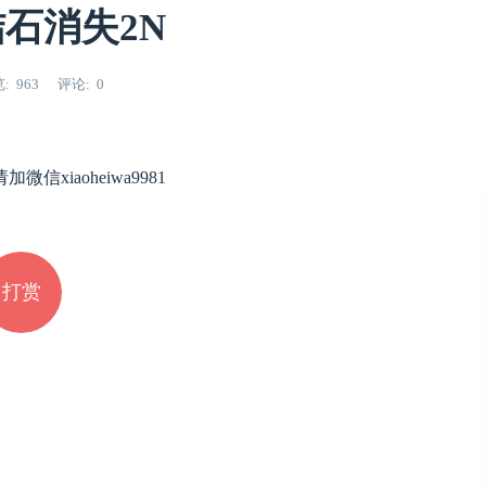
石消失2N
览
963
评论
0
iaoheiwa9981
打赏