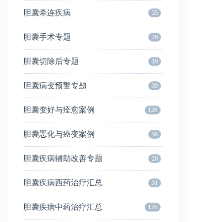
胆囊牵连疾病
35
胆囊手术专题
26
胆囊切除后专题
19
胆囊病变预警专题
39
胆囊变好与痊愈案例
128
胆囊恶化与癌变案例
58
胆囊疾病辅助改善专题
20
胆囊疾病西药治疗汇总
31
胆囊疾病中药治疗汇总
126