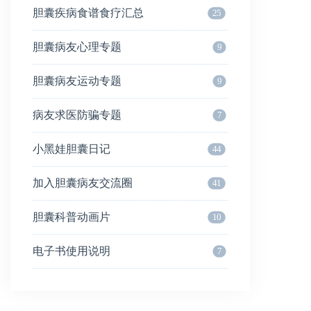
胆囊疾病食谱食疗汇总
25
胆囊病友心理专题
9
胆囊病友运动专题
9
病友求医防骗专题
7
小黑娃胆囊日记
44
加入胆囊病友交流圈
41
胆囊科普动画片
10
电子书使用说明
7