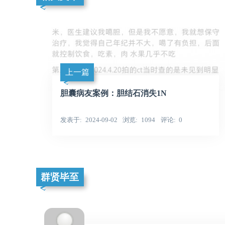
上一篇
胆囊病友案例：胆结石消失1N
发表于
2024-09-02
浏览
1094
评论
0
群贤毕至