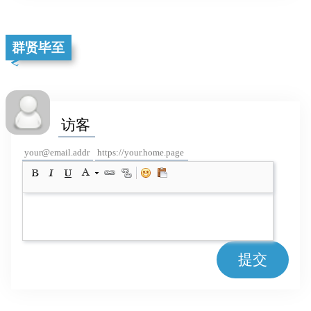
群贤毕至
提交