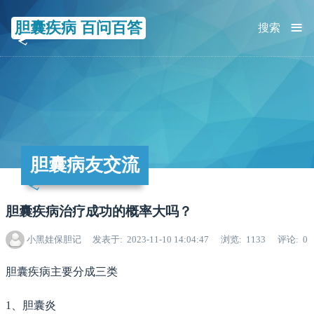
≡
胆囊疾病 百问百答
搜索
胆囊病友交流
胆囊疾病治疗成功的概率大吗？
小黑娃保胆记
发表于
2023-11-10 14:04:47
浏览
1133
评论
0
胆囊疾病主要分成三类
1、胆囊炎