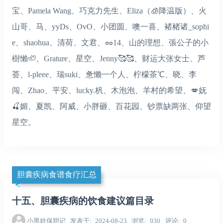
宝、Pamela Wang、巧克力先生、Eliza（🧊降温版）、火
山哥、马、yyDs、OvO、小团圆、噢一喜、褚楮诸_sophi
e、shaohua、清荷、文君、🥜14、山的理想、張公子的小
樹懶🦥、Grature、星空、Jenny🥰🥰、财运大张女士、芦
荟、l-pleee、瑞suki、惫懒一个人、柠檬茶℃、晓、李
闯、Zhao、平安、lucky.杋、木泡泡、羊村的希望、💋妩
🍒媚、夏凯、阿威、小胖砸、百花园、钞票缺两张、仰望
星空。
胆囊疾病食谱食疗汇总
十五、胆囊疾病的饮食建议篇目录
小黑娃保胆记
发表于
2024-08-23
浏览
930
评论
0