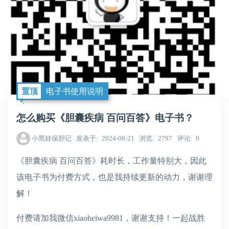
置顶
电子书使用说明
怎么购买《胆囊疾病 百问百答》电子书？
小黑娃保胆记
发表于
2024-08-21
浏览
2797
评论
0
《胆囊疾病 百问百答》耗时长，工作量特别大，因此
该电子书为付费方式，也是我持续更新的动力，谢谢理
解！
付费请加我微信xiaoheiwa9981，谢谢支持！一起战胜