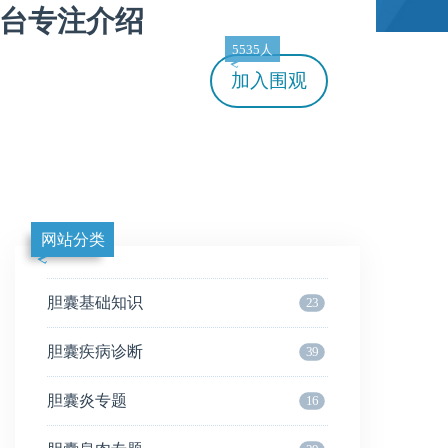
平台专注介绍
5535人
加入
围观
网站分类
胆囊基础知识
23
胆囊疾病诊断
39
胆囊炎专题
16