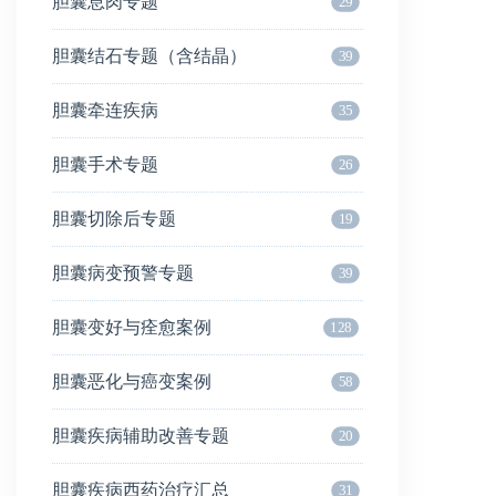
胆囊息肉专题
29
胆囊结石专题（含结晶）
39
胆囊牵连疾病
35
胆囊手术专题
26
胆囊切除后专题
19
胆囊病变预警专题
39
胆囊变好与痊愈案例
128
胆囊恶化与癌变案例
58
胆囊疾病辅助改善专题
20
胆囊疾病西药治疗汇总
31