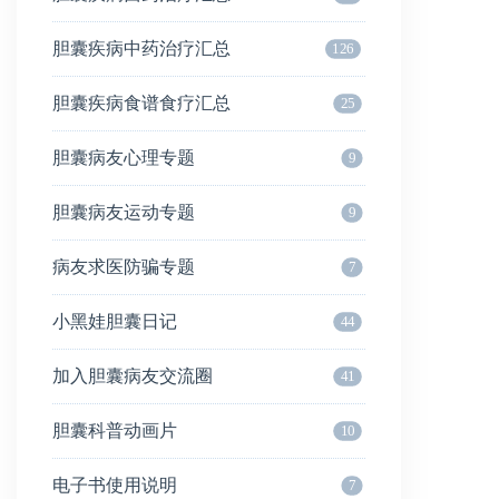
胆囊疾病中药治疗汇总
126
胆囊疾病食谱食疗汇总
25
胆囊病友心理专题
9
胆囊病友运动专题
9
病友求医防骗专题
7
小黑娃胆囊日记
44
加入胆囊病友交流圈
41
胆囊科普动画片
10
电子书使用说明
7