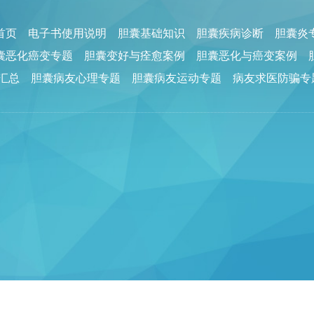
回首页
电子书使用说明
胆囊基础知识
胆囊疾病诊断
胆囊炎
囊恶化癌变专题
胆囊变好与痊愈案例
胆囊恶化与癌变案例
汇总
胆囊病友心理专题
胆囊病友运动专题
病友求医防骗专