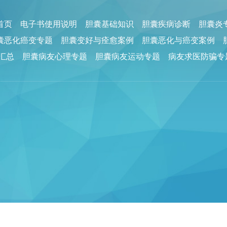
回首页
电子书使用说明
胆囊基础知识
胆囊疾病诊断
胆囊炎
囊恶化癌变专题
胆囊变好与痊愈案例
胆囊恶化与癌变案例
汇总
胆囊病友心理专题
胆囊病友运动专题
病友求医防骗专