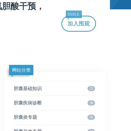
氧胆酸干预，
5535人
加入
围观
网站分类
胆囊基础知识
23
胆囊疾病诊断
39
胆囊炎专题
16