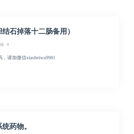
胆结石掉落十二肠备用）
论
0
微信xiaoheiwa9981
系统药物。