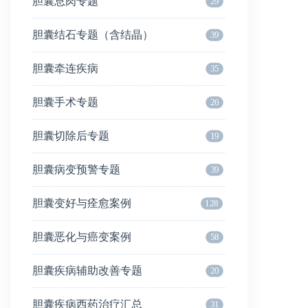
胆囊息肉专题
29
胆囊结石专题（含结晶）
39
胆囊牵连疾病
35
胆囊手术专题
26
胆囊切除后专题
19
胆囊病变预警专题
39
胆囊变好与痊愈案例
128
胆囊恶化与癌变案例
58
胆囊疾病辅助改善专题
20
胆囊疾病西药治疗汇总
31