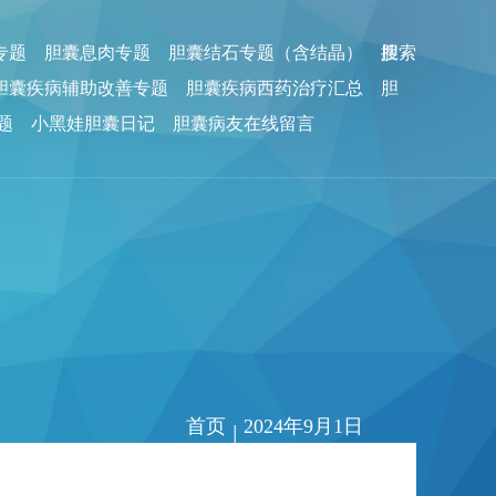
专题
胆囊息肉专题
胆囊结石专题（含结晶）
胆
搜索
胆囊疾病辅助改善专题
胆囊疾病西药治疗汇总
胆
题
小黑娃胆囊日记
胆囊病友在线留言
首页
2024年9月1日
|