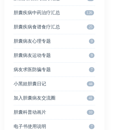
胆囊疾病中药治疗汇总
126
胆囊疾病食谱食疗汇总
25
胆囊病友心理专题
9
胆囊病友运动专题
9
病友求医防骗专题
7
小黑娃胆囊日记
44
加入胆囊病友交流圈
41
胆囊科普动画片
10
电子书使用说明
7