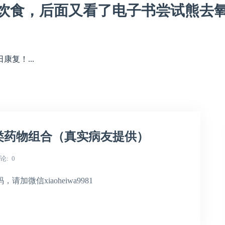
饮食，后面又看了电子书尝试熊去
复！...
类药物组合（真实病友提供）
论
0
微信xiaoheiwa9981