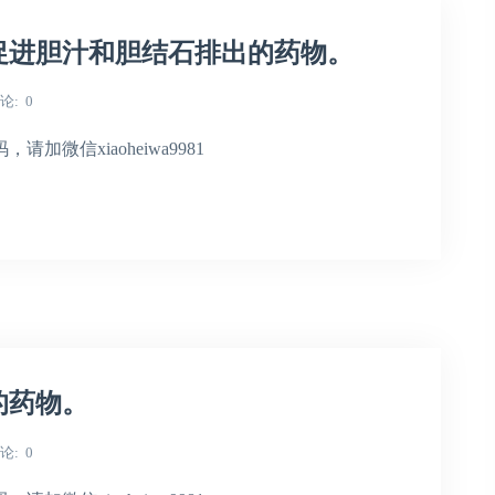
促进胆汁和胆结石排出的药物。
论
0
微信xiaoheiwa9981
的药物。
论
0