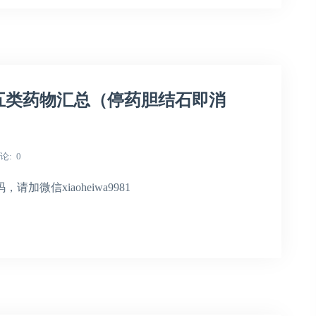
五类药物汇总（停药胆结石即消
论
0
微信xiaoheiwa9981