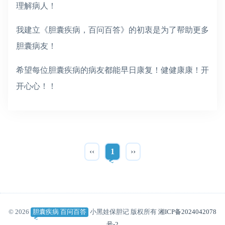
理解病人！
我建立《胆囊疾病，百问百答》的初衷是为了帮助更多
胆囊病友！
希望每位胆囊疾病的病友都能早日康复！健健康康！开
开心心！！
‹‹
1
››
© 2026
胆囊疾病 百问百答
小黑娃保胆记 版权所有
湘ICP备2024042078
号-2