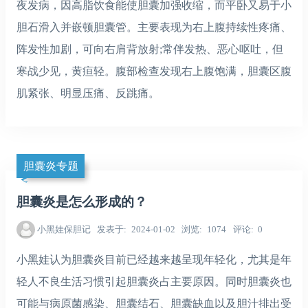
夜发病，因高脂饮食能使胆囊加强收缩，而平卧又易于小
胆石滑入并嵌顿胆囊管。主要表现为右上腹持续性疼痛、
阵发性加剧，可向右肩背放射;常伴发热、恶心呕吐，但
寒战少见，黄疸轻。腹部检查发现右上腹饱满，胆囊区腹
肌紧张、明显压痛、反跳痛。
胆囊炎专题
胆囊炎是怎么形成的？
小黑娃保胆记
发表于
2024-01-02
浏览
1074
评论
0
小黑娃认为胆囊炎目前已经越来越呈现年轻化，尤其是年
轻人不良生活习惯引起胆囊炎占主要原因。同时胆囊炎也
可能与病原菌感染、胆囊结石、胆囊缺血以及胆汁排出受