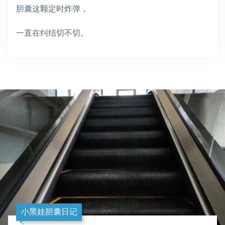
胆囊这颗定时炸弹，
一直在纠结切不切。
小黑娃胆囊日记