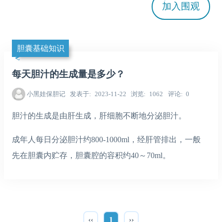
加入
围观
胆囊基础知识
每天胆汁的生成量是多少？
小黑娃保胆记
发表于
2023-11-22
浏览
1062
评论
0
胆汁的生成是由肝生成，肝细胞不断地分泌胆汁。
成年人每日分泌胆汁约800-1000ml，经肝管排出，一般
先在胆囊内贮存，胆囊腔的容积约40～70ml。
‹‹
1
››