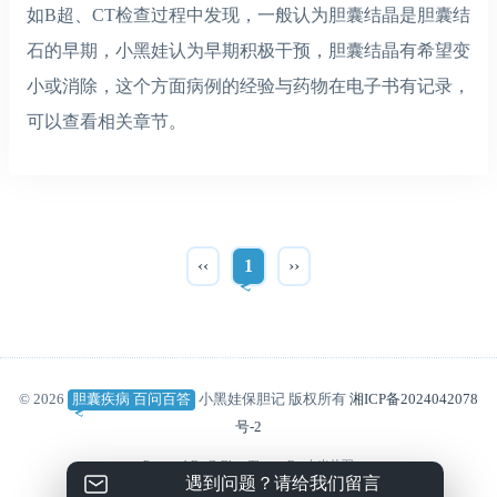
如B超、CT检查过程中发现，一般认为胆囊结晶是胆囊结
石的早期，小黑娃认为早期积极干预，胆囊结晶有希望变
小或消除，这个方面病例的经验与药物在电子书有记录，
可以查看相关章节。
‹‹
1
››
© 2026
胆囊疾病 百问百答
小黑娃保胆记 版权所有
湘ICP备2024042078
号-2
Powered By
Z-Blog
Theme By
吉光片羽
遇到问题？请给我们留言